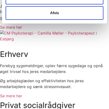
Jeg tilbyder psykoterapi til børn og unge, som har brug
for støtte, forståelse og nye måder at håndtere det, der
Afvis
gør ondt.
Se mere her
Erhverv
Forebyg sygemeldinger, oplev færre sygedage og opnå
øget trivsel hos jeres medarbejdere.
Øg arbejdsglæden og effektiviteten hos jeres
medarbejdere og sænk stressniveauet.
Se mere her
Privat socialrådgiver​