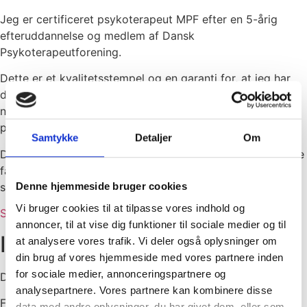
Jeg er certificeret psykoterapeut MPF efter en 5-årig
efteruddannelse og medlem af Dansk
Psykoterapeutforening.
Dette er et kvalitetsstempel og en garanti for, at jeg har
den
nødvendige uddannelse og erfaring til at tilbyde
professionel terapi og behandling.
Samtykke
Detaljer
Om
Den beskyttede titel sikrer klienterne, at terapeuten har de
faglige kompetencer, der skal til for at give den rette
støtte.
Denne hjemmeside bruger cookies
Vi bruger cookies til at tilpasse vores indhold og
Se min medlemskab her
annoncer, til at vise dig funktioner til sociale medier og til
Individuel psykoterapi
at analysere vores trafik. Vi deler også oplysninger om
din brug af vores hjemmeside med vores partnere inden
for sociale medier, annonceringspartnere og
Du behøver ikke at være i krise for at opsøge mig.
analysepartnere. Vores partnere kan kombinere disse
Få et større kendskab til dig selv, og forståelse for dig
data med andre oplysninger, du har givet dem, eller som