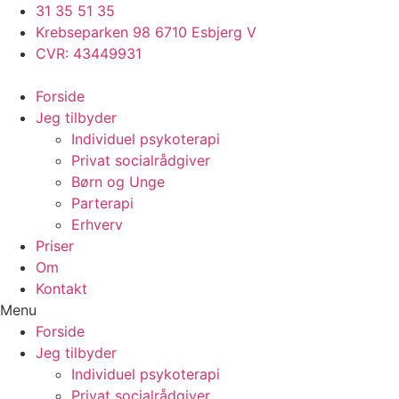
Videre
31 35 51 35
til
Krebseparken 98 6710 Esbjerg V
indhold
CVR: 43449931
Forside
Jeg tilbyder
Individuel psykoterapi
Privat socialrådgiver
Børn og Unge
Parterapi
Erhverv
Priser
Om
Kontakt
Menu
Forside
Jeg tilbyder
Individuel psykoterapi
Privat socialrådgiver