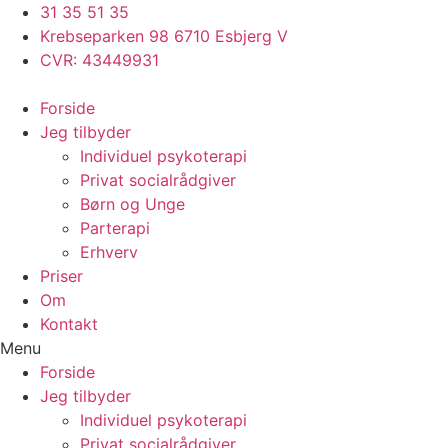
Videre
31 35 51 35
til
Krebseparken 98 6710 Esbjerg V
indhold
CVR: 43449931
Forside
Jeg tilbyder
Individuel psykoterapi
Privat socialrådgiver
Børn og Unge
Parterapi
Erhverv
Priser
Om
Kontakt
Menu
Forside
Jeg tilbyder
Individuel psykoterapi
Privat socialrådgiver