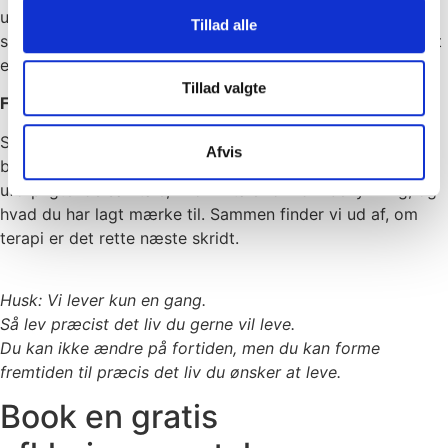
udforskes i det tempo, der føles rigtigt. Jeg bruger
Tillad alle
samtale, leg, kreative metoder og kropslige teknikker – alt
efter alder og behov.
Tillad valgte
For forældre
Som forælder kan det være svært at vide, hvordan man
Afvis
bedst støtter sit barn. Du er altid velkommen til en
uforpligtende samtale, hvor vi taler om din bekymring, og
hvad du har lagt mærke til. Sammen finder vi ud af, om
terapi er det rette næste skridt.
Husk: Vi lever kun en gang.
Så lev præcist det liv du gerne vil leve.
Du kan ikke ændre på fortiden, men du kan forme
fremtiden til præcis det liv du ønsker at leve.
Book en gratis