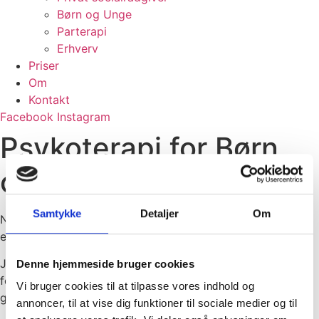
Børn og Unge
Parterapi
Erhverv
Priser
Om
Kontakt
Facebook
Instagram
Psykoterapi for Børn
og Unge
Samtykke
Detaljer
Om
Når livet føles svært, kan det være en hjælp at tale med
en, der lytter – uden at dømme, uden krav.
Jeg tilbyder psykoterapi til børn og unge, som har brug
Denne hjemmeside bruger cookies
for støtte, forståelse og nye måder at håndtere det, der
Vi bruger cookies til at tilpasse vores indhold og
gør ondt.
annoncer, til at vise dig funktioner til sociale medier og til